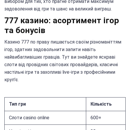
вибором для тих, хто прагне отримати максимум
задоволення від гри та шанс на великий виграш.
777 казино: асортимент ігор
та бонусів
Казино 777 по праву пишається своїм різноманіттям
ігор, здатних задовольнити запити навіть
найвибагливіших гравців. Тут ви знайдете яскраві
слоти від провідних світових провайдерів, класичні
настільні ігри та захопливі live-ігри з професійними
круп'є.
Тип гри
Кількість
Слоти casino online
600+