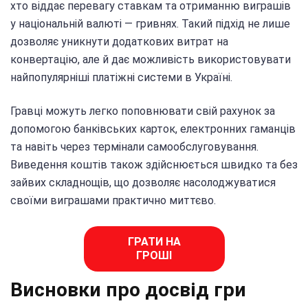
хто віддає перевагу ставкам та отриманню виграшів
у національній валюті — гривнях. Такий підхід не лише
дозволяє уникнути додаткових витрат на
конвертацію, але й дає можливість використовувати
найпопулярніші платіжні системи в Україні.
Гравці можуть легко поповнювати свій рахунок за
допомогою банківських карток, електронних гаманців
та навіть через термінали самообслуговування.
Виведення коштів також здійснюється швидко та без
зайвих складнощів, що дозволяє насолоджуватися
своїми виграшами практично миттєво.
ГРАТИ НА
ГРОШІ
Висновки про досвід гри