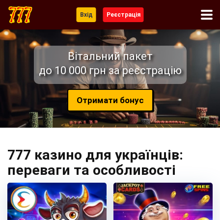
Вхід
Реєстрація
Вітальний пакет
до 10 000 грн за реєстрацію
Отримати бонус
777 казино для українців:
переваги та особливості